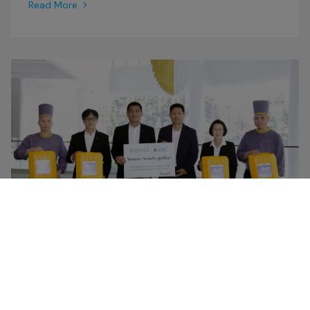
Read More
NEWS
28 APRIL 2026
GC – QSNCC Expand “From Kitchen to Creation”
as Thailand’s First World-Class Convention Center
Joins the Initiative, Collecting Used Cooking Oil