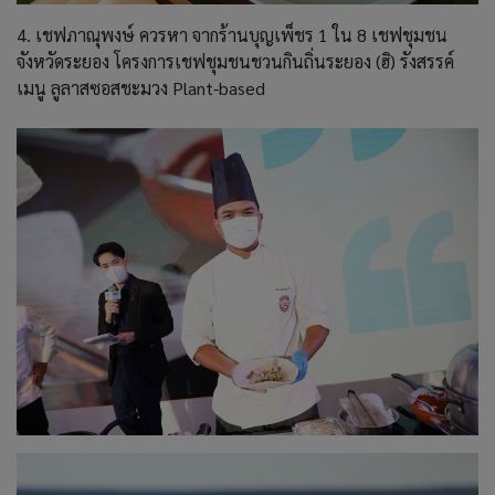
4. เชฟภาณุพงษ์ ควรหา จากร้านบุญเพ็ชร 1 ใน 8 เชฟชุมชน
จังหวัดระยอง โครงการเชฟชุมชนชวนกินถิ่นระยอง (ฮิ) รังสรรค์
เมนู ลูลาสซอสชะมวง Plant-based