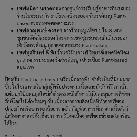
เชฟมนิดา หยาดทอง
จากศูนย์การเรียนรู้อาหารถิ่นระยอง
ร้านใบชะมวง วิทยาลัยเทคนิคระยอง รังสรรค์เมนู Plant-
based กระทงทองซอสชะมวง
เชฟภาณุพงษ์ ควรหา
จากร้านบุญเพ็ชร 1 ใน 8 เชฟ
ชุมชนจังหวัดระยอง โครงการเชฟชุมชนชวนกินถิ่นระยอง
(ฮิ) รังสรรค์เมนู ลูลาสซอสชะมวง Plant-based
เชฟบุศรินทร์ พิชัย
ร้านควินินคาเฟ่ วิทยาลัยเทคนิคนิคม
อุตสาหกรรมระยอง รังสรรค์เมนู เปาะเปี๊ยะ Plant-based
สมุนไพร
ปัจจุบัน Plant-based meat หรือเนื้อจากพืช กำลังเป็นที่นิยมมาก
ขึ้น ไม่ใช่เฉพาะในกลุ่มผู้ที่รับประทานเนื้อและมังสังวิรัติเท่านั้น
แต่แนวโน้มคนยุคใหม่กำลังตระหนักถึงการใส่ใจต่อสุขภาพที่ช่วย
รักษ์โลกไปได้พร้อมๆ กัน เนื่องจากการผลิตเนื้อที่ทำจากพืชจะ
ปล่อยก๊าซเรือนกระจกน้อยกว่าผลิตภัณฑ์อาหารที่มาจากเนื้อสัตว์
นักวิทยาศาสตร์จึงเชื่อว่า การบริโภคเนื้อจากพืชจะช่วยลดโลกร้อน
ได้ด้วย