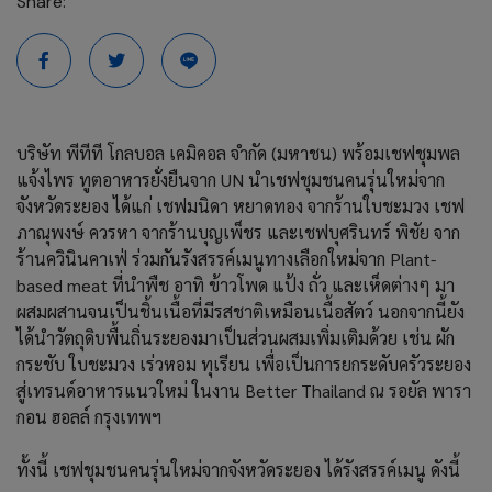
Share:
บริษัท พีทีที โกลบอล เคมิคอล จำกัด (มหาชน) พร้อมเชฟชุมพล
แจ้งไพร ทูตอาหารยั่งยืนจาก UN นำเชฟชุมชนคนรุ่นใหม่จาก
จังหวัดระยอง ได้แก่ เชฟมนิดา หยาดทอง จากร้านใบชะมวง เชฟ
ภาณุพงษ์ ควรหา จากร้านบุญเพ็ชร และเชฟบุศรินทร์ พิชัย จาก
ร้านควินินคาเฟ่ ร่วมกันรังสรรค์เมนูทางเลือกใหม่จาก Plant-
based meat ที่นำพืช อาทิ ข้าวโพด แป้ง ถั่ว และเห็ดต่างๆ มา
ผสมผสานจนเป็นชิ้นเนื้อที่มีรสชาติเหมือนเนื้อสัตว์ นอกจากนี้ยัง
ได้นำวัตถุดิบพื้นถิ่นระยองมาเป็นส่วนผสมเพิ่มเติมด้วย เช่น ผัก
กระชับ ใบชะมวง เร่วหอม ทุเรียน เพื่อเป็นการยกระดับครัวระยอง
สู่เทรนด์อาหารแนวใหม่ ในงาน Better Thailand ณ รอยัล พารา
กอน ฮอลล์ กรุงเทพฯ
ทั้งนี้ เชฟชุมชนคนรุ่นใหม่จากจังหวัดระยอง ได้รังสรรค์เมนู ดังนี้