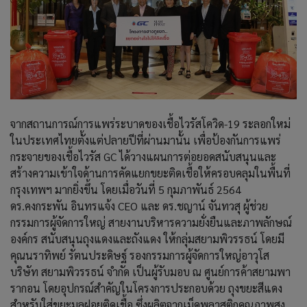
จากสถานการณ์การแพร่ระบาดของเชื้อไวรัสโควิด-19 ระลอกใหม่
ในประเทศไทยตั้งแต่ปลายปีที่ผ่านมานั้น เพื่อป้องกันการแพร่
กระจายของเชื้อไวรัส GC ได้วางแผนการต่อยอดสนับสนุนและ
สร้างความเข้าใจด้านการคัดแยกขยะติดเชื้อให้ครอบคลุมในพื้นที่
กรุงเทพฯ มากยิ่งขึ้น โดยเมื่อวันที่ 5 กุมภาพันธ์ 2564
ดร.คงกระพัน อินทรแจ้ง CEO และ ดร.ชญาน์ จันทวสุ ผู้ช่วย
กรรมการผู้จัดการใหญ่ สายงานบริหารความยั่งยืนและภาพลักษณ์
องค์กร สนับสนุนถุงแดงและถังแดง ให้กลุ่มสยามพิวรรธน์ โดยมี
คุณนราทิพย์ รัตนประดิษฐ์ รองกรรมการผู้จัดการใหญ่อาวุโส
บริษัท สยามพิวรรธน์ จำกัด เป็นผู้รับมอบ ณ ศูนย์การค้าสยามพา
รากอน โดยอุปกรณ์สำคัญในโครงการประกอบด้วย ถุงขยะสีแดง
สำหรับใส่ขยะมูลฝอยติดเชื้อ ซึ่งผลิตจากเม็ดพลาสติกคุณภาพสูง