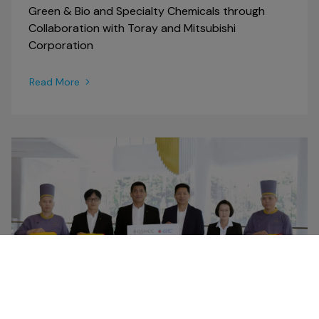
Green & Bio and Specialty Chemicals through
Collaboration with Toray and Mitsubishi
Corporation
Read More
NEWS