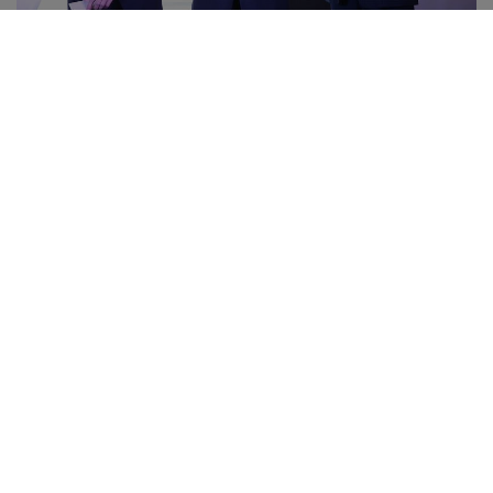
Back
News