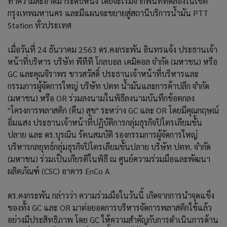
ทำความสะอาดมาระดับหนึ่ง โดยจะเริ่มจากพื้นที่ทดลองในเขต
กรุงเทพมหานคร และมีแผนจะขยายสู่สถานีบริการน้ำมัน PTT
Station ทั่วประเทศ
เมื่อวันที่ 24 ธันวาคม 2563 ดร.คงกระพัน อินทรแจ้ง ประธานเจ้า
หน้าที่บริหาร บริษัท พีทีที โกลบอล เคมิคอล จำกัด (มหาชน) หรือ
GC และคุณจิราพร ขาวสวัสดิ์ ประธานเจ้าหน้าที่บริหารและ
กรรมการผู้จัดการใหญ่ บริษัท ปตท น้ํามันและการค้าปลีก จํากัด
(มหาชน) หรือ OR ร่วมลงนามในพิธีลงนามบันทึกข้อตกลง
"โครงการพลาสติก (คืน) สุข" ระหว่าง GC และ OR โดยมีคุณกฤษณ์
อิ่มแสง ประธานเจ้าหน้าที่ปฏิบัติการกลุ่มธุรกิจปิโตรเลียมขั้น
ปลาย และ ดร.บุรณิน รัตนสมบัติ รองกรรมการผู้จัดการใหญ่
บริหารกลยุทธ์กลุ่มธุรกิจปิโตรเลียมขั้นปลาย บริษัท ปตท. จำกัด
(มหาชน) ร่วมเป็นเกียรติในพิธี ณ ศูนย์ความร่วมมือและพัฒนา
ผลิตภัณฑ์ (CSC) อาคาร EnCo A
ดร.คงกระพัน กล่าวว่า ความร่วมมือในวันนี้ เกิดจากการนำจุดแข็ง
ของทั้ง GC และ OR มาต่อยอดการบริหารจัดการพลาสติกใช้แล้ว
อย่างมีประสิทธิภาพ โดย GC ให้ความสำคัญกับการดำเนินการด้าน