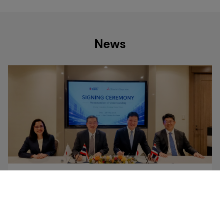
News
NEWS
09 JUNE 2026
GC Highlights Map Ta Phut as a Regional Base for