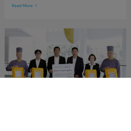
Read More
NEWS
28 APRIL 2026
GC – QSNCC Expand “From Kitchen to Creation”
as Thailand’s First World-Class Convention Center