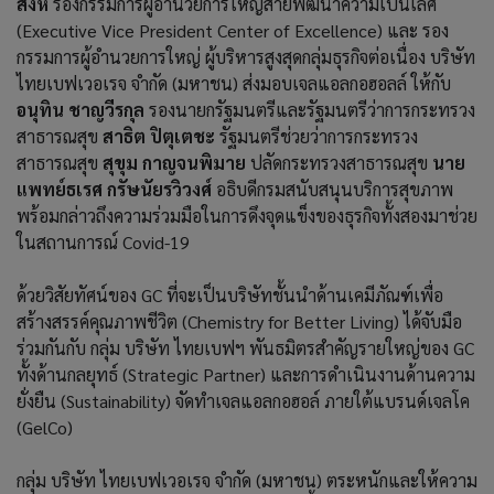
สิงห์
รองกรรมการผู้อำนวยการใหญ่สายพัฒนาความเป็นเลิศ
(Executive Vice President Center of Excellence) และ รอง
กรรมการผู้อำนวยการใหญ่ ผู้บริหารสูงสุดกลุ่มธุรกิจต่อเนื่อง บริษัท
ไทยเบฟเวอเรจ จำกัด (มหาชน) ส่งมอบเจลแอลกอฮอลล์ ให้กับ
อนุทิน ชาญวีรกุล
รองนายกรัฐมนตรีและรัฐมนตรีว่าการกระทรวง
สาธารณสุข
สาธิต ปิตุเตชะ
รัฐมนตรีช่วยว่าการกระทรวง
สาธารณสุข
สุขุม กาญจนพิมาย
ปลัดกระทรวงสาธารณสุข
นาย
แพทย์ธเรศ กรัษนัยรวิวงศ์
อธิบดีกรมสนับสนุนบริการสุขภาพ
พร้อมกล่าวถึงความร่วมมือในการดึงจุดแข็งของธุรกิจทั้งสองมาช่วย
ในสถานการณ์ Covid-19
ด้วยวิสัยทัศน์ของ GC ที่จะเป็นบริษัทชั้นนำด้านเคมีภัณฑ์เพื่อ
สร้างสรรค์คุณภาพชีวิต (Chemistry for Better Living) ได้จับมือ
ร่วมกันกับ กลุ่ม บริษัท ไทยเบฟฯ พันธมิตรสำคัญรายใหญ่ของ GC
ทั้งด้านกลยุทธ์ (Strategic Partner) และการดำเนินงานด้านความ
ยั่งยืน (Sustainability) จัดทำเจลแอลกอฮอล์ ภายใต้แบรนด์เจลโค
(GelCo)
กลุ่ม บริษัท ไทยเบฟเวอเรจ จำกัด (มหาชน) ตระหนักและให้ความ