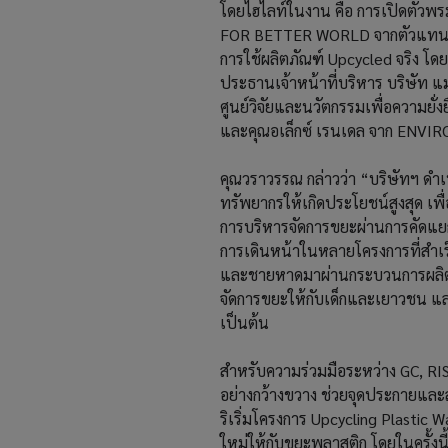
โดยไฮไลท์ในงาน คือ การเปิดตัว
FOR BETTER WORLD จากตัวแทนแต่ละ
การใช้ผลิตภัณฑ์ Upcycled จริง โดย
ประธานเจ้าหน้าที่บริหาร บริษัท แม
ศูนย์วิจัยและนวัตกรรมเพื่อความยั
และคุณอเล็กซ์ เรนเดล จาก ENV
คุณวราวรรณ กล่าวว่า “บริษัทฯ ดำ
ทรัพยากรให้เกิดประโยชน์สูงสุด เพ
การบริหารจัดการขยะผ่านการคัดแยกขย
การเดินหน้าในหลายโครงการที่สำเร
และชายหาดมาผ่านกระบวนการผลิตเป็น
จัดการขยะให้กับเด็กและเยาวชน 
เป็นต้น
สำหรับความร่วมมือระหว่าง GC, RISC
อย่างกว้างขวาง ช่วยจุดประกายและสร
ริเริ่มโครงการ Upcycling Plastic W
ใหม่ให้กับขยะพลาสติก โดยในครั้งนี