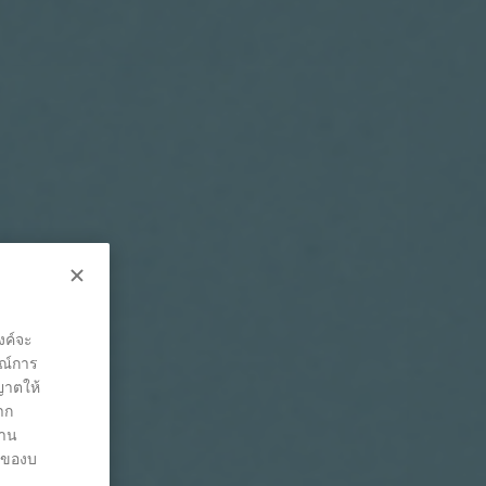
งค์จะ
รณ์การ
ุญาตให้
าก
่าน
ต์ของบ