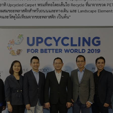
์ อาทิ Upcycled Carpet พรมที่ทอโดยเส้นใย Recycle ที่มาจากขวด PE
ีตผสมขยะพลาสติกสำหรับถนนและทางเดิน และ Landscape Elements ก
และวัสดุไม้เทียมจากขยะพลาสติก เป็นต้น"