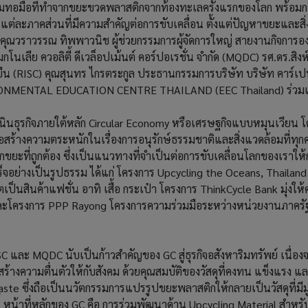
พรมทอมือที่ทำจากขยะขวดพลาสติกจากท้องทะเลครั้งแรกของโลก พร้อ
ภาคส่วนที่มีความสำคัญต่อการขับเคลื่อน ตั้งแต่ปัญหาขยะและสิ่งแ
คุณวราวรรณ ทิพพาวนิช ผู้ช่วยกรรมการผู้จัดการใหญ่ สายงานกิจการองค์กร
กโนเลีย ควอลิตี้ ดีเวล็อปเม้นต์ คอร์ปอเรชั่น จำกัด (MQDC) รศ.ดร.สิง
่งยืน (RISC) คุณสุนทร ไกรตระกูล ประธานกรรมการบริษัท บริษัท คาร์เ
IRONMENTAL EDUCATION CENTRE THAILAND (EEC Thailand) ร่วม
เนินธุรกิจภายใต้หลัก Circular Economy หรือเศรษฐกิจแบบหมุนเวียน 
ื่อสร้างความตระหนักในเรื่องการอนุรักษ์ธรรมชาติและสิ่งแวดล้อมที่ทุ
ะที่ถูกต้อง ซึ่งเป็นแนวทางที่จำเป็นต่อการขับเคลื่อนโลกของเราให้ก้า
็จอย่างเป็นรูปธรรม ได้แก่ โครงการ Upcycling the Oceans, Thaila
สินค้าแฟชั่น อาทิ เสื้อ กระเป๋า โครงการ ThinkCycle Bank มุ่งให้
และโครงการ PPP Rayong โครงการความร่วมมือระหว่างหน่วยงานภาค
 และ MQDC นับเป็นก้าวสำคัญของ GC สู่ธุรกิจอสังหาริมทรัพย์ เนื่องจ
้างความตื่นตัวให้กับสังคม ด้วยคุณสมบัติของวัสดุที่คงทน แข็งแรง แล
aste ซึ่งถือเป็นนวัตกรรมการแปรรูปขยะพลาสติกให้กลายเป็นวัสดุที่มีมูล
้ หน้าที่หลักของ GC คือ การร่วมพัฒนาด้าน Upcycling Material สำหรั