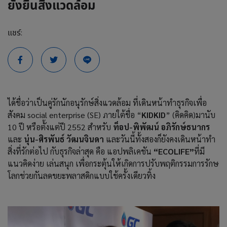
ยั่งยืนสิ่งแวดล้อม
แชร์:
ได้ชื่อว่าเป็นคู่รักนักอนุรักษ์สิ่งแวดล้อม ที่เดินหน้าทำธุรกิจเพื่อ
สังคม social enterprise (SE) ภายใต้ชื่อ “
KIDKID
” (คิดคิด)มานับ
10 ปี หรือตั้งแต่ปี 2552 สำหรับ
ท็อป-พิพัฒน์ อภิรักษ์ธนากร
และ
นุ่น-ศิรพันธ์ วัฒนจินดา
และวันนี้ทั้งสองก็ยังคงเดินหน้าทำ
สิ่งที่รักต่อไป กับธุรกิจล่าสุด คือ แอปพลิเคชัน
“ECOLIFE”
ที่มี
แนวคิดง่าย เล่นสนุก เพื่อกระตุ้นให้เกิดการปรับพฤติกรรมการรักษ
โลกช่วยกันลดขยะพลาสดิกแบบใช้ครั้งเดียวทิ้ง