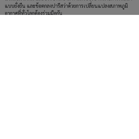
แบบยั่งยืน และข้อตกลงปารีสว่าด้วยการเปลี่ยนแปลงสภาพภูมิ
อากาศที่ทั่วโลกต้องร่วมมือกัน
ทั้งหมดนี้คือเบื้องหลังของ GC ในการดำเนินงานโดยให้ความ
สำคัญกับความยั่งยืน ผ่านการสร้างสมดุลของ เศรษฐกิจ สังคม และ
สิ่งแวดล้อม ที่ไม่ใช่เป็นเพียงแค่การวางแผนชั่วคราว แต่เป็นการ
สั่งสมและขับเคลื่อนมาอย่างยาวนาน จนไดัรับการรับรองรางวัล
S&P Global Sustainability Award 2022 ระดับ Gold Class รวมถึง
การเป็นอันดับที่ 1 ของโลกต่อเนื่อง 3 ปีซ้อน ในกลุ่มธุรกิจ
เคมีภัณฑ์ (Chemicals Sector) และยังติดอันดับ Top 10 ประเภท
ดัชนีโลก (DJSI World) และตลาดเกิดใหม่ (Emerging Markets)
ต่อเนื่องเป็นปีที่ 9 จากการจัดอันดับจากดัชนีความยั่งยืนดาวโจนส์
(Dow Jones Sustainability Indices : DJSI) ที่เป็นเครื่องหมาย
ของความพยายามและตั้งใจได้อย่างดีที่สุด
ย้อนกลับ