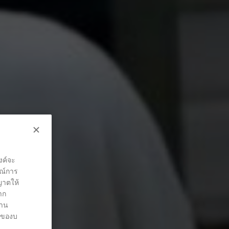
งค์จะ
รณ์การ
ุญาตให้
าก
่าน
ต์ของบ