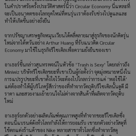
ในคำปราศรัยครั้งประวัติศาสตร์นี้ว่า Circular Economy นี่แหละที่
จะเป็นอนาคตของโลกยุคใหม่ที่คนรุ่นเราต้องรับช่วงไปดูแลและ
ทำให้เกิดขึ้นอย่างยั่งยืน
จากปรัชญาเศรษฐกิจหมุนเวียนได้คลี่คลายมาสู่ธุรกิจของนักคิดรุ่น
ใหม่จากไต้หวันอย่าง Arthur Huang ที่รับแนวคิด Circular
Economy มาใช้ในธุรกิจรีไซเคิลเพื่อความยั่งยืนของเขา
อาเธอร์ขึ้นกล่าวสุนทรพจน์ในหัวข้อ ‘Trash is Sexy’ โดยกล่าวถึง
Miniwiz บริษัทรีไซเคิลขยะที่เขาเป็นผู้ก่อตั้งว่า จุดมุ่งหมายหนึ่งใน
การแปรรูปขยะที่เขาตั้งใจไว้จะต้องไปไกลกว่าการแค่ ‘พอใช้ได้’
แต่ต้องทำให้ผู้บริโภครู้สึกว่าของที่ทำจากวัตถุดิบรีไซเคิลนั้นดูดี มี
ราคา และสวยงามเย้ายวนใจไม่ต่างจากสินค้าที่ผลิตจากวัตถุดิบ
ใหม่
อาเธอร์ยกตัวอย่างผลิตภัณฑ์คุณภาพสูงที่ทำจากขยะรีไซเคิลซึ่ง
ตอนนี้แบรนด์ดังทั่วโลกกำลังให้การยอมรับ เขายกตัวอย่างวัสดุที่
ใช้ตกแต่งร้านค้าของ Nike หลายสาขาทั่วโลกซึ่งทำจากวัสดุ