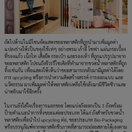
ถัดไปด้านในมีโซนจัดแสดงขยะพลาสติกที่ถูกนำมาเพิ่มมูลค่า
แปลงร่างให้เป็นของใช้เท่ๆ อย่างพรม เก้าอี้ โซฟา แผ่นกระเบื้อง
ที่รองแก้ว เน็กไท เสื้อยืด กระเป๋า และรองเท้า ที่ถูกแปรรูปมาจาก
ขยะพลาสติก ไปจนถึงจีวรรีไซเคิลที่ทำมาจากขวดน้ำพลาสติกที่ถูก
ทิ้งเช่นกัน เพื่อแสดงให้เห็นว่าขยะสามารถกลับมามีมูลค่าได้โดย
การ upcycling หรือการนำความคิดสร้างสรรค์ การออกแบบ และ
นวัตกรรม มาเพิ่มมูลค่าให้พลาสติกเหลือใช้กลับมามีชีวิตชีวาและ
น่าหยิบมาใช้อีกครั้ง
ในงานยังใส่ใจเรื่องการแยกขยะ โดยแบ่งถังออกเป็น 3 ถังพร้อม
ป้ายคำแนะนำการทิ้งขยะแต่ละประเภท ได้แก่ ถังสำหรับขวดน้ำ
พลาสติกเพื่อนำไป upcycling ต่อ, ขยะประเภท Bio-Packaging
หรือบรรจุภัณฑ์จากพลาสติกชีวภาพที่สามารถย่อยสลายได้เองตาม