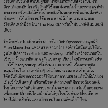
รีไซเคิลที่บริษัทเขาเป็นผู้ผลิต หรือแม้กระทั่งปีกเครื่องบิน งาน
อีเวนต์แสดงสินค้า หรือวัสดุที่ใช้ตกแต่งภายในร้านอาหารหรู ก็ทำ
มาจากขยะรีไซเคิลได้ทั้งนั้น ขยะจึงเป็นขุมทรัพย์ใหม่อันมีค่าที่จะ
ช่วยลดการใช้ทรัพยากรได้มาก อาเธอร์ถึงกับขนานนามขยะ
รีไซเคิลเหล่านี้ว่าเป็น ‘The New Oil’ หรือน้ำมันแหล่งใหม่เลยที
เดียว
ปิดท้ายช่วงปราศรัยเขย่าวงการด้วย Rob Opsomer จากมูลนิธิ
Ellen MacArthur แห่งสหราชอาณาจักร องค์กรนี้สนับสนุนให้คน
รุ่นใหม่เกิดการ re-think และ re-design เพื่อที่จะสร้างอนาคตใน
เชิงบวกด้วยแนวคิดเศรษฐกิจแบบหมุนเวียน โดยมีการยกตัวอย่าง
การใช้ ‘storytelling’ เพื่อสร้างความตระหนักเรื่องเศรษฐกิจ
หมุนเวียนในประเทศต่างๆ เช่น วัฒนธรรมคาเฟ่เชิงบวกใน
ไต้หวันที่เกิดจากการรณรงค์ให้คนพกภาชนะและแก้วน้ำดื่มไปเอง
เมื่อเข้าไปในคาเฟ่ หรือกรณีของบังกลาเทศที่มีการเฉลิมฉลองปี
ใหม่โดยการนำเสื้อผ้าเก่าของคนในชุมชนมารวมกันเป็นกองกลาง
เพื่อแลกเปลี่ยนกันใส่เสมือนได้ใส่ชุดใหม่ในช่วงเปลี่ยนศักราช
โดยไม่ต้องเสียเงินและทรัพยากรในการผลิตเสื้อผ้าใหม่