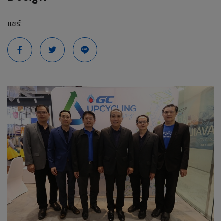
แชร์: