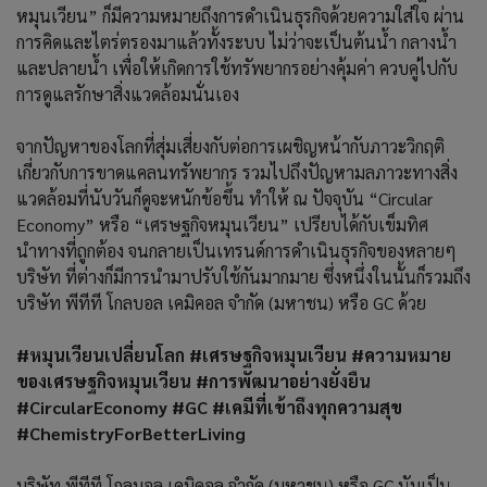
หมุนเวียน” ก็มีความหมายถึงการดำเนินธุรกิจด้วยความใส่ใจ ผ่าน
การคิดและไตร่ตรองมาแล้วทั้งระบบ ไม่ว่าจะเป็นต้นน้ำ กลางน้ำ
และปลายน้ำ เพื่อให้เกิดการใช้ทรัพยากรอย่างคุ้มค่า ควบคู่ไปกับ
การดูแลรักษาสิ่งแวดล้อมนั่นเอง
จากปัญหาของโลกที่สุ่มเสี่ยงกับต่อการเผชิญหน้ากับภาวะวิกฤติ
เกี่ยวกับการขาดแคลนทรัพยากร รวมไปถึงปัญหามลภาวะทางสิ่ง
แวดล้อมที่นับวันก็ดูจะหนักข้อขึ้น ทำให้ ณ ปัจจุบัน “Circular
Economy” หรือ “เศรษฐกิจหมุนเวียน” เปรียบได้กับเข็มทิศ
นำทางที่ถูกต้อง จนกลายเป็นเทรนด์การดำเนินธุรกิจของหลายๆ
บริษัท ที่ต่างก็มีการนำมาปรับใช้กันมากมาย ซึ่งหนึ่งในนั้นก็รวมถึง
บริษัท พีทีที โกลบอล เคมิคอล จำกัด (มหาชน) หรือ GC ด้วย
#หมุนเวียนเปลี่ยนโลก #เศรษฐกิจหมุนเวียน #ความหมาย
ของเศรษฐกิจหมุนเวียน #การพัฒนาอย่างยั่งยืน
#CircularEconomy #GC #เคมีที่เข้าถึงทุกความสุข
#ChemistryForBetterLiving
บริษัท พีทีที โกลบอล เคมิคอล จำกัด (มหาชน) หรือ GC นับเป็น